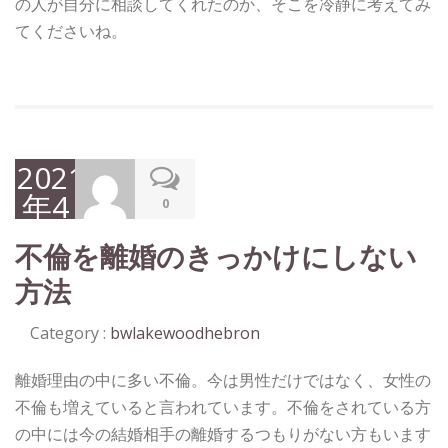
の人が自分に相談してくれたのか、そこを冷静に考えてみ
てくださいね。
2021
年4
0
月
不倫を離婚のきっかけにしない
12
方法
日
Category :
bwlakewoodhebron
離婚理由の中に多い不倫。今は男性だけではなく、女性の
不倫も増えていると言われています。不倫をされている方
の中には今の結婚相手の離婚するつもりがない方もいます