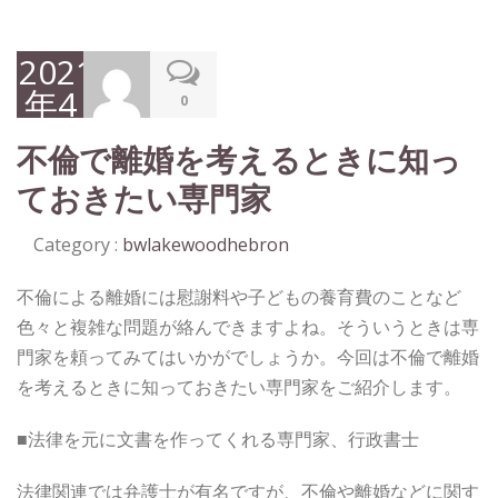
2021
年4
0
月
不倫で離婚を考えるときに知っ
26
ておきたい専門家
日
Category :
bwlakewoodhebron
不倫による離婚には慰謝料や子どもの養育費のことなど
色々と複雑な問題が絡んできますよね。そういうときは専
門家を頼ってみてはいかがでしょうか。今回は不倫で離婚
を考えるときに知っておきたい専門家をご紹介します。
■法律を元に文書を作ってくれる専門家、行政書士
法律関連では弁護士が有名ですが、不倫や離婚などに関す