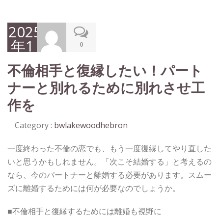
2025
年1
0
月
不倫相手と復縁したい！パート
31
ナーと別れるために別れさせ工
日
作を
Category :
bwlakewoodhebron
一度終わった不倫の恋でも、もう一度復縁してやり直した
いと思うかもしれません。「次こそ結婚する」と考えるの
なら、今のパートナーと離婚する必要があります。スムー
ズに離婚するためには何が必要なのでしょうか。
■不倫相手と復縁するためには離婚も視野に