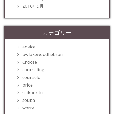
2016年9月
カテゴリー
advice
bwlakewoodhebron
Choose
counseling
counselor
price
seikouritu
souba
worry