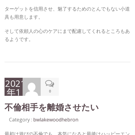
ターゲットを信用させ、魅了するためのとんでもない小道
具も用意します。
そして依頼人の心のケアにまで配慮してくれるところもあ
るようです。
2021
年1
0
月
不倫相手を離婚させたい
15
日
Category :
bwlakewoodhebron
最初は遊びの不倫でも、本気になると最後はハッピーエン