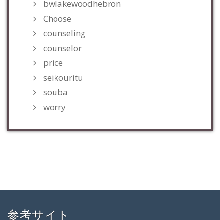
bwlakewoodhebron
Choose
counseling
counselor
price
seikouritu
souba
worry
参考サイト