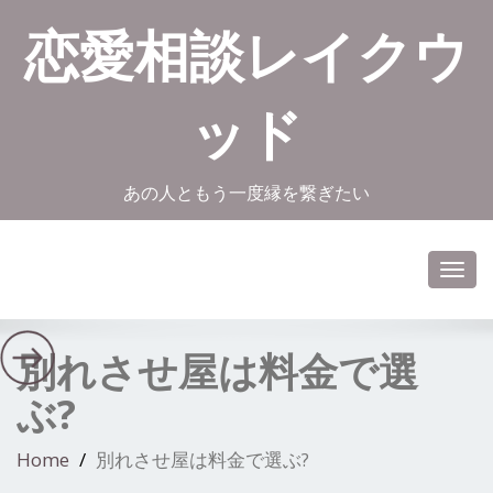
恋愛相談レイクウ
ッド
あの人ともう一度縁を繋ぎたい
Toggl
navig
別れさせ屋は料金で選
ぶ?
Home
別れさせ屋は料金で選ぶ?