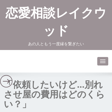
恋愛相談レイクウ
ッド
あの人ともう一度縁を繋ぎたい
Toggl
navig
「依頼したいけど…別れ
させ屋の費用はどのくら
い？」