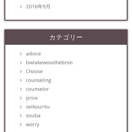
2016年9月
カテゴリー
advice
bwlakewoodhebron
Choose
counseling
counselor
price
seikouritu
souba
worry