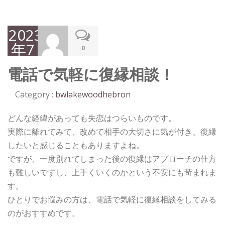
2023
年7
0
月7
電話で気軽に復縁相談！
日
Category :
bwlakewoodhebron
どんな経緯があっても失恋はつらいものです。
実際に離れてみて、改めて相手の大切さに気が付き、復縁
したいと感じることもありますよね。
ですが、一度別れてしまった後の復縁はアプローチの仕方
も難しいですし、上手くいくのかという不安にも苛まれま
す。
ひとりでお悩みの方は、電話で気軽に復縁相談をしてみる
のがおすすめです。