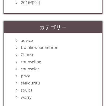
2016年9月
カテゴリー
advice
bwlakewoodhebron
Choose
counseling
counselor
price
seikouritu
souba
worry