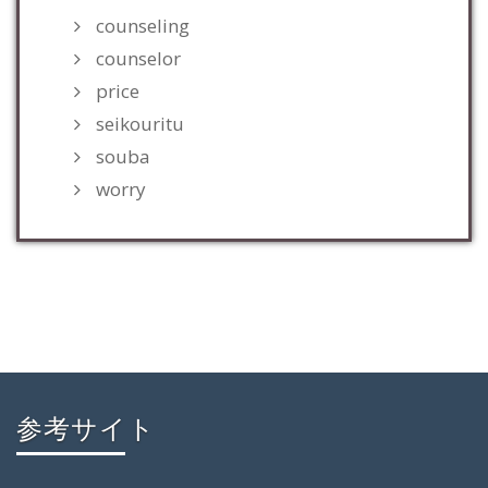
counseling
counselor
price
seikouritu
souba
worry
参考サイト