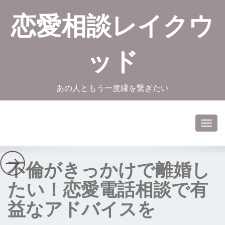
恋愛相談レイクウ
ッド
あの人ともう一度縁を繋ぎたい
Toggl
navig
不倫がきっかけで離婚し
たい！恋愛電話相談で有
益なアドバイスを